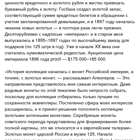
ценности кредитного и золотого рубля и жестко привязать
бумажный рубль к золоту. Госбанк создал золотой запас,
соответствующий сумме кредитных билетов в обращении с
учетом запланированной девальвации, и в 1897 году началась
чеканка новых золотых — в полтора раза легче прежних.
Десятирублевки с надписью «империал» и в старом весе
выпускались в 1895–1897 годах по высочайшему заказу для
подарков (по 125 штук в год). Уже в начале XX века они
считались нумизматической редкостью. Аукционная цена
империала 1896 года proof — $175 000–185 000.
«История коллекции началась с монет Российской империи, а
точнее, с золотых монет, — рассказывает Алекперов. — Это
направление представлялось мне самым интересным. Даже
рядовые монеты по этой тематике было непросто собрать,
поскольку для коллекции отбирались только лучшие по
сохранности экземпляры. Постепенно сфера моих интересов
расширилась, и я принял решение пополнять коллекцию
золотыми античными монетами. Серебряные монеты
советского периода представлены для формирования более
полной картины, это же относится и к европейским талерам».
Золотых монет царской России в музее 125. Начало
регулярному выпуску золотых денег положил Петр I, приказав