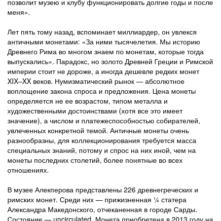
позволит музею и клубу функционировать долгие годы и после
меня».
Лет пять тому назад, вспоминает миллиардер, он увлекся
античными монетами: «За ними тысячелетия. Мы историю
Древнего Рима во многом знаем по монетам, которые тогда
выпускались». Парадокс, но золото Древней Греции и Римской
империи стоит не дороже, а иногда дешевле редких монет
XIX–XX веков. Нумизматический рынок — абсолютное
воплощение закона спроса и предложения. Цена монеты
определяется не ее возрастом, типом металла и
художественными достоинствами (хотя все это имеет
значение), а числом и платежеспособностью собирателей,
увлеченных конкретной темой. Античные монеты очень
разнообразны, для коллекционирования требуется масса
специальных знаний, потому и спрос на них иной, чем на
монеты последних столетий, более понятные во всех
отношениях.
В музее Алекперова представлены 226 древнегреческих и
римских монет. Среди них — прижизненная ¼ статера
Александра Македонского, отчеканенная в городе Сарды.
Состояние — uncirculated. Монета приобретена в 2013 году на