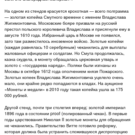
На одном из стендов красуется крохотная — всего полграмма
— золотая копейка Смутного времени с именем Владислава
Жигимонтовича. Московские бояре призвали на русский
престол польского королевича Владислава и присягнули ему в
августе 1610 года. Избранный царь в Москве не появился,
зато там разместилось иноземное войско. Золотые копейки
(каждая равнялась 10 серебряным) чеканились для выплаты
жалованья офицерам и солдатам. Но Смута продолжалась,
казна скудела, в монету обращалась церковная утварь и
золото с «государева наряда». Поляки были изгнаны из
Москвы в октябре 1612 года ополчением князя Пожарского.
Золотых копеек Владислава Жигимонтовича уцелело очень
мало, они крайне редко попадаются в кладах. На аукционе
«Монеты и медали» в 2010 году такая копейка ушла за 175
000 рублей.
Другой стенд, почти три столетия вперед: золотой империал
1896 года в состоянии proof (полированный чекан). В первые
годы царствования Николая II золотые монеты для обращения
не чеканились. Правительство Витте готовило реформу,
которая должна была устранить сложившуюся диспропорцию