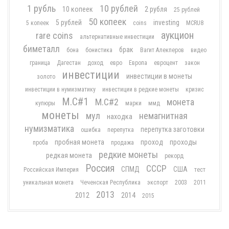
1 рубль
10 рублей
10 копеек
2 рубля
25 рублей
50 копеек
5 рублей
investing
5 копеек
coins
MCRU8
аукцион
rare coins
альтернативные инвестиции
биметалл
брак
бона
бонистика
Вагит Алекперов
видео
граница
Дагестан
доход
евро
Европа
евроцент
закон
инвестиции
инвестиции в монеты
золото
инвестиции в нумизматику
инвестиции в редкие монеты
кризис
М.С#1
М.С#2
монета
купюры
марки
ммд
монеты
мул
немагнитная
находка
нумизматика
перепутка заготовки
ошибка
перепутка
пробная монета
проход
проходы
проба
продажа
редкие монеты
редкая монета
рекорд
Россия
СССР
СПМД
США
Российская Империя
тест
уникальная монета
Чеченская Республика
экспорт
2003
2011
2013
2012
2014
2015