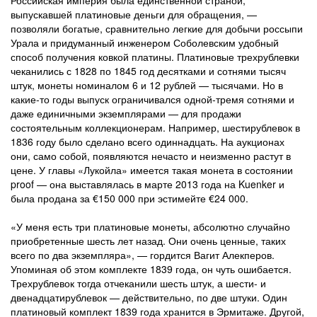
выпускавшей платиновые деньги для обращения, —
позволяли богатые, сравнительно легкие для добычи россыпи
Урала и придуманный инженером Соболевским удобный
способ получения ковкой платины. Платиновые трехрублевки
чеканились с 1828 по 1845 год десятками и сотнями тысяч
штук, монеты номиналом 6 и 12 рублей — тысячами. Но в
какие-то годы выпуск ограничивался одной-тремя сотнями и
даже единичными экземплярами — для продажи
состоятельным коллекционерам. Например, шестирублевок в
1836 году было сделано всего одиннадцать. На аукционах
они, само собой, появляются нечасто и неизменно растут в
цене. У главы «Лукойла» имеется такая монета в состоянии
proof — она выставлялась в марте 2013 года на Kuenker и
была продана за €150 000 при эстимейте €24 000.
«У меня есть три платиновые монеты, абсолютно случайно
приобретенные шесть лет назад. Они очень ценные, таких
всего по два экземпляра», — гордится Вагит Алекперов.
Упоминая об этом комплекте 1839 года, он чуть ошибается.
Трехрублевок тогда отчеканили шесть штук, а шести- и
двенадцатирублевок — действительно, по две штуки. Один
платиновый комплект 1839 года хранится в Эрмитаже. Другой,