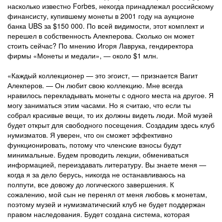
насколько известно Forbes, некогда принадлежал российскому
финансисту, купившему монеты в 2001 году на аукционе
банка UBS за $150 000. По всей видимости, этот комплект и
перешел в собственность Алекперова. Сколько он может
стоить сейчас? По мнению Игоря Лаврука, гендиректора
фирмы «Монеты и медали», — около $1 млн.
«Каждый коллекционер — это эгоист, — признается Вагит
Алекперов. — Он любит свою коллекцию. Мне всегда
нравилось перекладывать монеты с одного места на другое. Я
могу заниматься этим часами. Но я считаю, что если ты
собрал красивые вещи, то их должны видеть люди. Мой музей
будет открыт для свободного посещения. Создадим здесь клуб
нумизматов. Я уверен, что он сможет эффективно
функционировать, потому что членские взносы будут
минимальные. Будем проводить лекции, обмениваться
информацией, переиздавать литературу. Вы знаете меня —
когда я за дело берусь, никогда не останавливаюсь на
полпути, все довожу до логического завершения. К
сожалению, мой сын не перенял от меня любовь к монетам,
поэтому музей и нумизматический клуб не будет поддержан
правом наследования. Будет создана система, которая