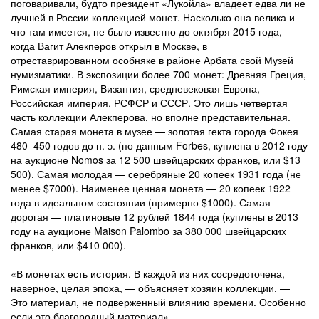
поговаривали, будто президент «Лукойла» владеет едва ли не
лучшей в России коллекцией монет. Насколько она велика и
что там имеется, не было известно до октября 2015 года,
когда Вагит Алекперов открыл в Москве, в
отреставрированном особняке в районе Арбата свой Музей
нумизматики. В экспозиции более 700 монет: Древняя Греция,
Римская империя, Византия, средневековая Европа,
Российская империя, РСФСР и СССР. Это лишь четвертая
часть коллекции Алекперова, но вполне представительная.
Самая старая монета в музее — золотая гекта города Фокея
480–450 годов до н. э. (по данным Forbes, куплена в 2012 году
на аукционе Nomos за 12 500 швейцарских франков, или $13
500). Самая молодая — серебряные 20 копеек 1931 года (не
менее $7000). Наименее ценная монета — 20 копеек 1922
года в идеальном состоянии (примерно $1000). Самая
дорогая — платиновые 12 рублей 1844 года (куплены в 2013
году на аукционе Maison Palombo за 380 000 швейцарских
франков, или $410 000).
«В монетах есть история. В каждой из них сосредоточена,
наверное, целая эпоха, — объясняет хозяин коллекции. —
Это материал, не подверженный влиянию времени. Особенно
если это благородный материал».