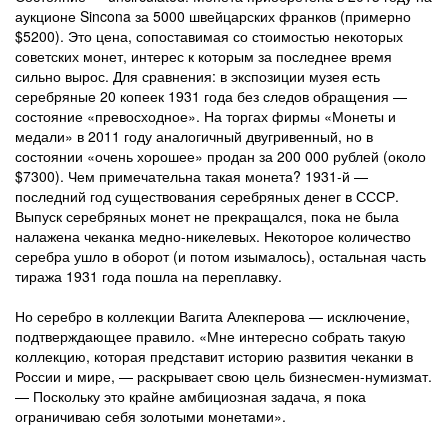
аукционе Sincona за 5000 швейцарских франков (примерно
$5200). Это цена, сопоставимая со стоимостью некоторых
советских монет, интерес к которым за последнее время
сильно вырос. Для сравнения: в экспозиции музея есть
серебряные 20 копеек 1931 года без следов обращения —
состояние «превосходное». На торгах фирмы «Монеты и
медали» в 2011 году аналогичный двугривенный, но в
состоянии «очень хорошее» продан за 200 000 рублей (около
$7300). Чем примечательна такая монета? 1931-й —
последний год существования серебряных денег в СССР.
Выпуск серебряных монет не прекращался, пока не была
налажена чеканка медно-никелевых. Некоторое количество
серебра ушло в оборот (и потом изымалось), остальная часть
тиража 1931 года пошла на переплавку.
Но серебро в коллекции Вагита Алекперова — исключение,
подтверждающее правило. «Мне интересно собрать такую
коллекцию, которая представит историю развития чеканки в
России и мире, — раскрывает свою цель бизнесмен-нумизмат.
— Поскольку это крайне амбициозная задача, я пока
ограничиваю себя золотыми монетами».