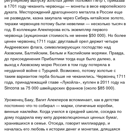
в 1701 году чеканить червонцы — монеты в весе европейского
дуката. Месторождений драгоценного металла в России еще
не разведали, казна закупала через Сибирь китайское золото,
тиражи червонцев потому были невелики — несколько тысяч в
год. В коллекции Алекперова есть экземпляр первого
червонца (аукционная стоимость не менее $50 000). Но более
ценен червонец 1711 года: двуглавый орел держит четыре
Андреевских флага, символизирующих господство над
Азовским, Балтийским, Белым и Каспийским морями. Правда,
до присоединения Прибалтики тогда еще было далеко, а
выход к Азовскому морю Россия в том году потеряла в
неудачной войне с Турцией. Возможно, потому золотые с
таким вариантом герба больше не чеканились. Червонец 1711
года, принадлежащий главе «Лукойла», куплен в 2011 году на
Sincona за 75 000 швейцарских франков (около $85 000).
Уроженец Баку, Вагит Алекперов вспоминает, как в детстве
постоянно что-то собирал — марки, спичечные коробки,
винные наклейки. Когда учился в средней школе, соседка по
дому подарила ему кипу дореволюционных ценных бумаг,
хранившихся в семье. Отсюда, говорит миллиардер, и
началась его любовь к истории денег и монетам, длящаяся