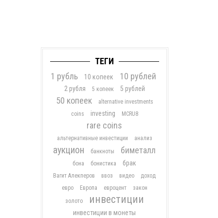
ТЕГИ
1 рубль
10 рублей
10 копеек
2 рубля
5 рублей
5 копеек
50 копеек
alternative investments
investing
coins
MCRU8
rare coins
альтернативные инвестиции
анализ
аукцион
биметалл
банкноты
брак
бона
бонистика
Вагит Алекперов
ввоз
видео
доход
евро
Европа
евроцент
закон
инвестиции
золото
инвестиции в монеты