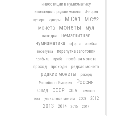
инвестиции в нумизматику
инвестиции в редкие монеты
Ичкерия
М.С#1
М.С#2
купюра
купюры
монеты
монета
мул
немагнитная
находка
нумизматика
оферта
ошибка
перепутка заготовки
перепутка
пробная монета
прибыль
проба
проход
проходы
редкая монета
редкие монеты
рекорд
Россия
Российская Империя
СССР
СПМД
США
таможня
2012
тест
уникальная монета
2003
2013
2014
2015
2017