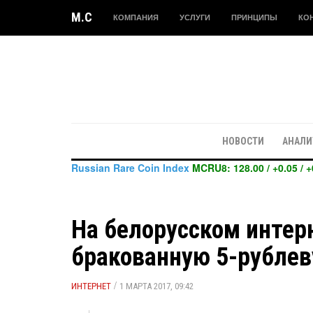
M.C
КОМПАНИЯ
УСЛУГИ
ПРИНЦИПЫ
КО
НОВОСТИ
АНАЛИ
Russian Rare Coin Index
MCRU8: 128.00 / +0.05 / +
На белорусском интер
бракованную 5-рублев
/
ИНТЕРНЕТ
1 МАРТА 2017, 09:42