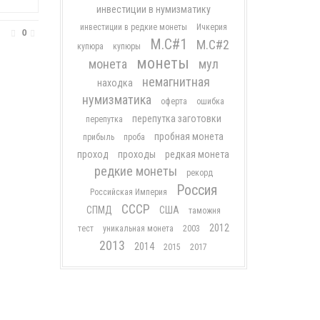
инвестиции в нумизматику
инвестиции в редкие монеты
Ичкерия
0
М.С#1
М.С#2
купюра
купюры
монеты
монета
мул
немагнитная
находка
нумизматика
оферта
ошибка
перепутка заготовки
перепутка
пробная монета
прибыль
проба
проход
проходы
редкая монета
редкие монеты
рекорд
Россия
Российская Империя
СССР
СПМД
США
таможня
2012
тест
уникальная монета
2003
2013
2014
2015
2017