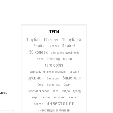
ТЕГИ
1 рубль
10 рублей
10 копеек
2 рубля
5 рублей
5 копеек
50 копеек
alternative investments
investing
coins
MCRU8
rare coins
альтернативные инвестиции
анализ
аукцион
биметалл
банкноты
брак
бона
бонистика
Вагит Алекперов
ввоз
видео
доход
-400-
евро
Европа
евроцент
закон
инвестиции
золото
инвестиции в монеты