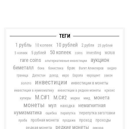
ТЕГИ
1 рубль
10 рублей
10 копеек
2 рубля
25 рублей
50 копеек
5 рублей
investing
5 копеек
coins
MCRU8
аукцион
rare coins
альтернативные инвестиции
биметалл
брак
бона
бонистика
Вагит Алекперов
видео
граница
Дагестан
доход
евро
Европа
евроцент
закон
инвестиции
инвестиции в монеты
золото
инвестиции в нумизматику
инвестиции в редкие монеты
кризис
М.С#1
М.С#2
монета
купюры
марки
ммд
монеты
мул
немагнитная
находка
нумизматика
перепутка заготовки
ошибка
перепутка
пробная монета
проход
проходы
проба
продажа
редкие монеты
редкая монета
рекорд