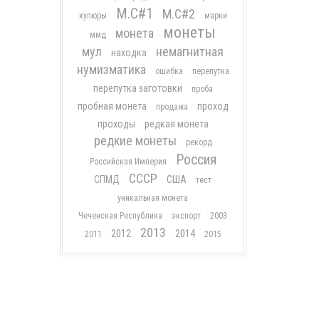
М.С#1
М.С#2
купюры
марки
монеты
монета
ммд
мул
немагнитная
находка
нумизматика
ошибка
перепутка
перепутка заготовки
проба
пробная монета
проход
продажа
проходы
редкая монета
редкие монеты
рекорд
Россия
Российская Империя
СССР
СПМД
США
тест
уникальная монета
Чеченская Республика
экспорт
2003
2013
2012
2014
2011
2015