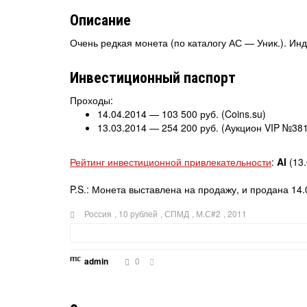
Описание
Очень редкая монета (по каталогу АС — Уник.). Инд
Инвестиционный паспорт
Проходы:
14.04.2014 — 103 500 руб. (Coins.su)
13.03.2014 — 254 200 руб. (Аукцион VIP №38
Рейтинг инвестиционной привлекательности
:
AI
(13.
P.S.: Монета выставлена на продажу, и продана 14
Россия
,
10 рублей
,
СПМД
,
М.С#2
,
2011
0
admin