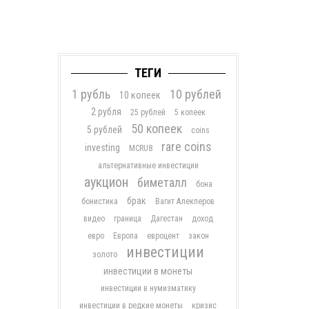
ТЕГИ
1 рубль
10 рублей
10 копеек
2 рубля
25 рублей
5 копеек
50 копеек
5 рублей
coins
rare coins
investing
MCRU8
альтернативные инвестиции
аукцион
биметалл
бона
брак
бонистика
Вагит Алекперов
видео
граница
Дагестан
доход
евро
Европа
евроцент
закон
инвестиции
золото
инвестиции в монеты
инвестиции в нумизматику
инвестиции в редкие монеты
кризис