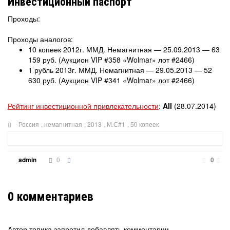
Инвестиционный паспорт
Проходы:
Проходы аналогов:
10 копеек 2012г. ММД. Немагнитная — 25.09.2013 — 63
159 руб. (Аукцион VIP #358 «Wolmar» лот #2466)
1 рубль 2013г. ММД. Немагнитная — 29.05.2013 — 52
630 руб. (Аукцион VIP #341 «Wolmar» лот #2466)
Рейтинг инвестиционной привлекательности
:
AII
(28.07.2014)
Россия
,
немагнитная
,
2013
,
М.С#1
,
50 копеек
0
admin
0
0
комментариев
Автор топика запретил добавлять комментарии