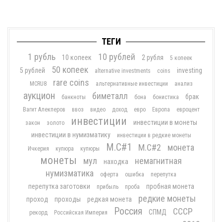
ТЕГИ
1 рубль
10 рублей
10 копеек
2 рубля
5 копеек
50 копеек
5 рублей
investing
alternative investments
coins
rare coins
MCRU8
альтернативные инвестиции
анализ
аукцион
биметалл
брак
банкноты
бона
бонистика
Вагит Алекперов
ввоз
видео
доход
евро
Европа
евроцент
инвестиции
инвестиции в монеты
закон
золото
инвестиции в нумизматику
инвестиции в редкие монеты
М.С#1
М.С#2
монета
Ичкерия
купюра
купюры
монеты
мул
немагнитная
находка
нумизматика
оферта
ошибка
перепутка
перепутка заготовки
пробная монета
прибыль
проба
редкие монеты
проход
проходы
редкая монета
Россия
СССР
СПМД
рекорд
Российская Империя