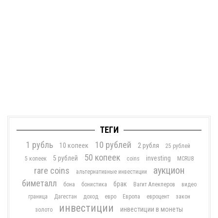
ТЕГИ
1 рубль
10 рублей
10 копеек
2 рубля
25 рублей
50 копеек
5 рублей
investing
5 копеек
coins
MCRU8
аукцион
rare coins
альтернативные инвестиции
биметалл
брак
бона
бонистика
Вагит Алекперов
видео
граница
Дагестан
доход
евро
Европа
евроцент
закон
инвестиции
инвестиции в монеты
золото