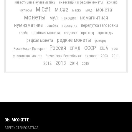
инвестиции в нумизматику
инвестиции в редкие монеты
кризис
М.С#1
М.С#2
монета
купюры
марки
ммд
монеты
мул
немагнитная
находка
нумизматика
перепутка заготовки
ошибка
перепутка
пробная монета
проход
проходы
проба
продажа
редкие монеты
редкая монета
рекорд
Россия
СССР
СПМД
США
Российская Империя
тест
уникальная монета
Чеченская Республика
экспорт
2003
2011
2013
2012
2014
2015
ВЫ МОЖЕТЕ
ЗАРЕГИСТРИРОВАТЬСЯ