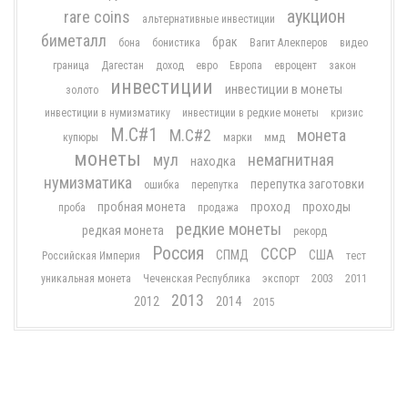
аукцион
rare coins
альтернативные инвестиции
биметалл
брак
бона
бонистика
Вагит Алекперов
видео
граница
Дагестан
доход
евро
Европа
евроцент
закон
инвестиции
инвестиции в монеты
золото
инвестиции в нумизматику
инвестиции в редкие монеты
кризис
М.С#1
М.С#2
монета
купюры
марки
ммд
монеты
мул
немагнитная
находка
нумизматика
перепутка заготовки
ошибка
перепутка
пробная монета
проход
проходы
проба
продажа
редкие монеты
редкая монета
рекорд
Россия
СССР
СПМД
США
Российская Империя
тест
уникальная монета
Чеченская Республика
экспорт
2003
2011
2013
2012
2014
2015