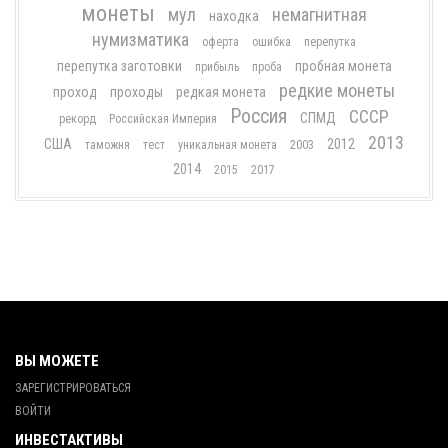
монеты
мул
немагнитная
находка
нумизматика
оферта
ошибка
перепутка
перепутка заготовки
пробная монета
прибыль
проба
редкие монеты
проход
проходы
редкая монета
Россия
СССР
СПМД
рекорд
Российская Империя
2013
США
2012
таможня
тест
уникальная монета
2003
2014
2015
2017
ВЫ МОЖЕТЕ
ЗАРЕГИСТРИРОВАТЬСЯ
ВОЙТИ
ИНВЕСТАКТИВЫ