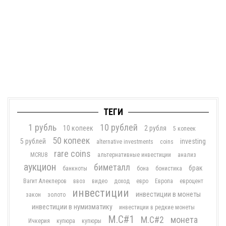
ТЕГИ
1 рубль
10 рублей
10 копеек
2 рубля
5 копеек
50 копеек
5 рублей
investing
alternative investments
coins
rare coins
MCRU8
альтернативные инвестиции
анализ
аукцион
биметалл
брак
банкноты
бона
бонистика
Вагит Алекперов
ввоз
видео
доход
евро
Европа
евроцент
инвестиции
инвестиции в монеты
закон
золото
инвестиции в нумизматику
инвестиции в редкие монеты
М.С#1
М.С#2
монета
Ичкерия
купюра
купюры