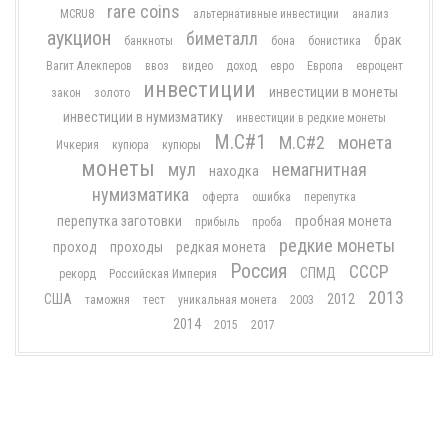
rare coins
MCRU8
альтернативные инвестиции
анализ
аукцион
биметалл
брак
банкноты
бона
бонистика
Вагит Алекперов
ввоз
видео
доход
евро
Европа
евроцент
инвестиции
инвестиции в монеты
закон
золото
инвестиции в нумизматику
инвестиции в редкие монеты
М.С#1
М.С#2
монета
Ичкерия
купюра
купюры
монеты
мул
немагнитная
находка
нумизматика
оферта
ошибка
перепутка
перепутка заготовки
пробная монета
прибыль
проба
редкие монеты
проход
проходы
редкая монета
Россия
СССР
СПМД
рекорд
Российская Империя
2013
США
2012
таможня
тест
уникальная монета
2003
2014
2015
2017