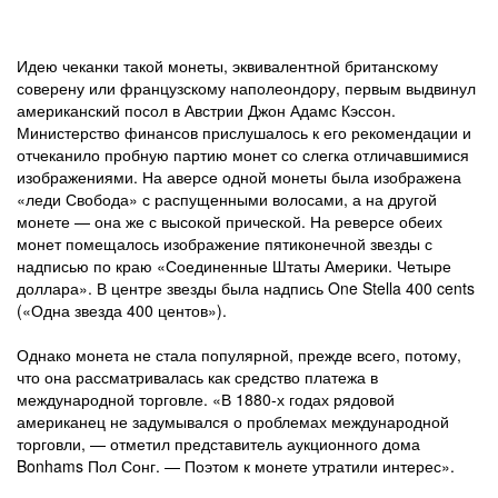
Идею чеканки такой монеты, эквивалентной британскому
соверену или французскому наполеондору, первым выдвинул
американский посол в Австрии Джон Адамс Кэссон.
Министерство финансов прислушалось к его рекомендации и
отчеканило пробную партию монет со слегка отличавшимися
изображениями. На аверсе одной монеты была изображена
«леди Свобода» с распущенными волосами, а на другой
монете — она же с высокой прической. На реверсе обеих
монет помещалось изображение пятиконечной звезды с
надписью по краю «Соединенные Штаты Америки. Четыре
доллара». В центре звезды была надпись One Stella 400 cents
(«Одна звезда 400 центов»).
Однако монета не стала популярной, прежде всего, потому,
что она рассматривалась как средство платежа в
международной торговле. «В 1880-х годах рядовой
американец не задумывался о проблемах международной
торговли, — отметил представитель аукционного дома
Bonhams Пол Сонг. — Поэтом к монете утратили интерес».