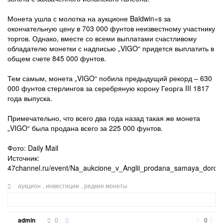
Монета ушла с молотка на аукционе Baldwin«s за
окончательную цену в 703 000 фунтов неизвестному участнику
торгов. Однако, вместе со всеми выплатами счастливому
обладателю монетки с надписью „VIGO“ придется выплатить в
общем счете 845 000 фунтов.
Тем самым, монета „VIGO“ побила предыдущий рекорд – 630
000 фунтов стерлингов за серебряную корону Георга III 1817
года выпуска.
Примечательно, что всего два года назад такая же монета
„VIGO“ была продана всего за 225 000 фунтов.
Фото: Daily Mail
Источник:
47channel.ru/event/Na_aukcione_v_Anglii_prodana_samaya_doro
аукцион
,
инвестиции
,
редкие монеты
0
admin
0