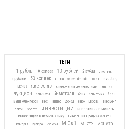
ТЕГИ
1 рубль
10 рублей
10 копеек
2 рубля
5 копеек
50 копеек
5 рублей
investing
alternative investments
coins
rare coins
MCRU8
альтернативные инвестиции
анализ
аукцион
биметалл
брак
банкноты
бона
бонистика
Вагит Алекперов
ввоз
видео
доход
евро
Европа
евроцент
инвестиции
инвестиции в монеты
закон
золото
инвестиции в нумизматику
инвестиции в редкие монеты
М.С#1
М.С#2
монета
Ичкерия
купюра
купюры