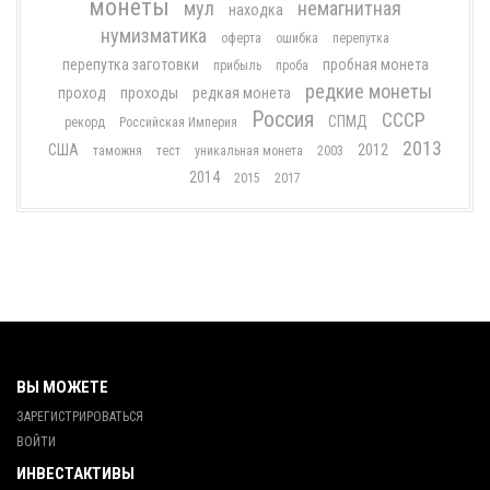
монеты
мул
немагнитная
находка
нумизматика
оферта
ошибка
перепутка
перепутка заготовки
пробная монета
прибыль
проба
редкие монеты
проход
проходы
редкая монета
Россия
СССР
СПМД
рекорд
Российская Империя
2013
США
2012
таможня
тест
уникальная монета
2003
2014
2015
2017
ВЫ МОЖЕТЕ
ЗАРЕГИСТРИРОВАТЬСЯ
ВОЙТИ
ИНВЕСТАКТИВЫ