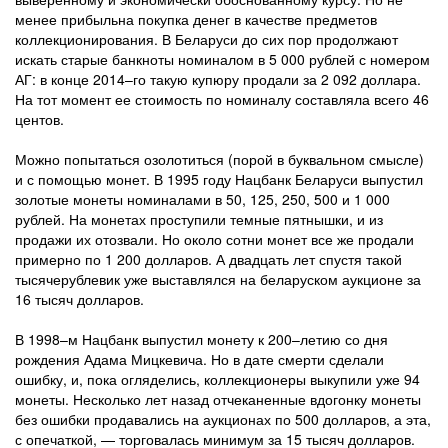
менее прибыльна покупка денег в качестве предметов
коллекционирования. В Беларуси до сих пор продолжают
искать старые банкноты номиналом в 5 000 рублей с номером
АГ: в конце 2014–го такую купюру продали за 2 092 доллара.
На тот момент ее стоимость по номиналу составляла всего 46
центов.
Можно попытаться озолотиться (порой в буквальном смысле)
и с помощью монет. В 1995 году Нацбанк Беларуси выпустил
золотые монеты номиналами в 50, 125, 250, 500 и 1 000
рублей. На монетах проступили темные пятнышки, и из
продажи их отозвали. Но около сотни монет все же продали
примерно по 1 200 долларов. А двадцать лет спустя такой
тысячерублевик уже выставлялся на беларуском аукционе за
16 тысяч долларов.
В 1998–м Нацбанк выпустил монету к 200–летию со дня
рождения Адама Мицкевича. Но в дате смерти сделали
ошибку, и, пока огляделись, коллекционеры выкупили уже 94
монеты. Несколько лет назад отчеканенные вдогонку монеты
без ошибки продавались на аукционах по 500 долларов, а эта,
с опечаткой, — торговалась минимум за 15 тысяч долларов.