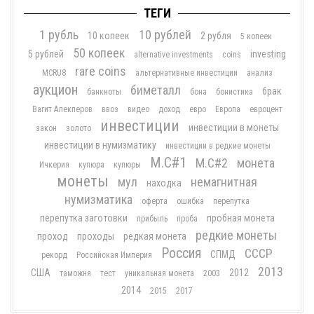
ТЕГИ
1 рубль
10 рублей
10 копеек
2 рубля
5 копеек
50 копеек
5 рублей
investing
alternative investments
coins
rare coins
MCRU8
альтернативные инвестиции
анализ
аукцион
биметалл
брак
банкноты
бона
бонистика
Вагит Алекперов
ввоз
видео
доход
евро
Европа
евроцент
инвестиции
инвестиции в монеты
закон
золото
инвестиции в нумизматику
инвестиции в редкие монеты
М.С#1
М.С#2
монета
Ичкерия
купюра
купюры
монеты
мул
немагнитная
находка
нумизматика
оферта
ошибка
перепутка
перепутка заготовки
пробная монета
прибыль
проба
редкие монеты
проход
проходы
редкая монета
Россия
СССР
СПМД
рекорд
Российская Империя
2013
США
2012
таможня
тест
уникальная монета
2003
2014
2015
2017