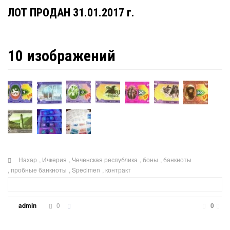
ЛОТ ПРОДАН 31.01.2017 г.
10 изображений
Нахар
,
Ичкерия
,
Чеченская республика
,
боны
,
банкноты
,
пробные банкноты
,
Specimen
,
контракт
0
admin
0