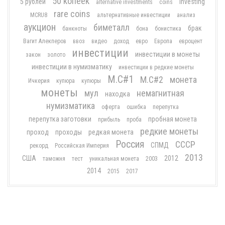
50 копеек
5 рублей
investing
alternative investments
coins
rare coins
MCRU8
альтернативные инвестиции
анализ
аукцион
биметалл
брак
банкноты
бона
бонистика
Вагит Алекперов
ввоз
видео
доход
евро
Европа
евроцент
инвестиции
инвестиции в монеты
закон
золото
инвестиции в нумизматику
инвестиции в редкие монеты
М.С#1
М.С#2
монета
Ичкерия
купюра
купюры
монеты
мул
немагнитная
находка
нумизматика
оферта
ошибка
перепутка
перепутка заготовки
пробная монета
прибыль
проба
редкие монеты
проход
проходы
редкая монета
Россия
СССР
СПМД
рекорд
Российская Империя
2013
США
2012
таможня
тест
уникальная монета
2003
2014
2015
2017