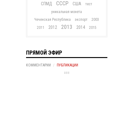
СССР
СПМД
США
тест
уникальная монета
Чеченская Республика
экспорт
2003
2013
2012
2014
2011
2015
ПРЯМОЙ ЭФИР
КОММЕНТАРИИ
ПУБЛИКАЦИИ