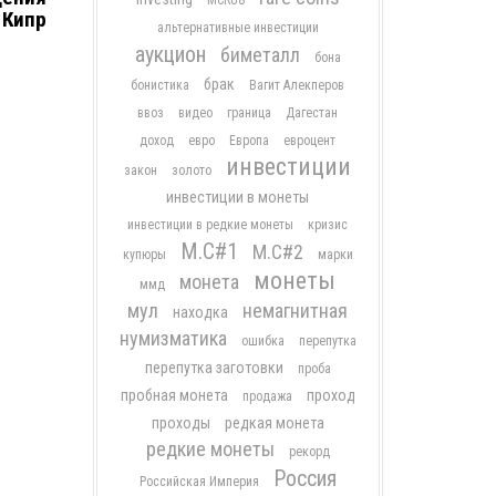
MCRU8
 Кипр
альтернативные инвестиции
аукцион
биметалл
бона
брак
бонистика
Вагит Алекперов
ввоз
видео
граница
Дагестан
доход
евро
Европа
евроцент
инвестиции
закон
золото
инвестиции в монеты
инвестиции в редкие монеты
кризис
М.С#1
М.С#2
купюры
марки
монеты
монета
ммд
мул
немагнитная
находка
нумизматика
ошибка
перепутка
перепутка заготовки
проба
пробная монета
проход
продажа
проходы
редкая монета
редкие монеты
рекорд
Россия
Российская Империя