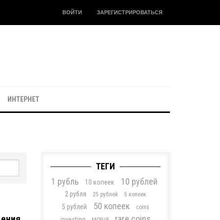
ВОЙТИ
ЗАРЕГИСТРИРОВАТЬСЯ
ИНТЕРНЕТ
ТЕГИ
1 рубль
10 рублей
10 копеек
2 рубля
25 рублей
5 копеек
50 копеек
5 рублей
coins
щения
rare coins
investing