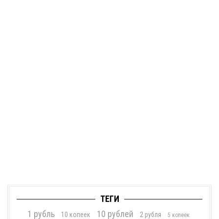
ТЕГИ
1 рубль
10 рублей
10 копеек
2 рубля
5 копеек