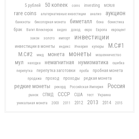
50 копеек
5 рублей
investing
coins
MCRU8
аукцион
rare coins
альтернативные инвестиции
анализ
биметалл
банкноты
биколорная монета
бона
бонистика
брак
Вагит Алекперов
видео
доход
евро
Европа
евроцент
инвестиции
закон
золото
импорт
М.С#1
инвестиции в монеты
индекс
Ичкерия
купюры
монеты
М.С#2
монета
ммд
мошенничество
мул
немагнитная
нумизматика
находка
ошибка
перепутка заготовки
пробная монета
перепутка
проба
проход
проходы
редкая монета
продажа
Россия
редкие монеты
рекорд
Российская Империя
СССР
СПМД
США
рынок
тест
Украина
2013
2012
2014
уникальная монета
2003
2011
2015