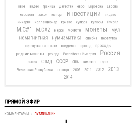
ввоз
видео
граница
Дагестан
евро
Еврозона
Европа
инвестиции
евроцент
закон
импорт
индекс
Ичкерия
коллекционер
кризис
купюра
купюры
Лукойл
монеты
М.С#1
М.С#2
мул
монета
марки
немагнитная
нумизматика
ошибка
перепутка
проходы
перепутка заготовки
подделка
проход
Россия
редкие монеты
рекорд
Российская Империя
СССР
СПМД
рынок
США
таможня
торги
2013
2012
Чеченская Республика
экспорт
2003
2011
2014
ПРЯМОЙ ЭФИР
КОММЕНТАРИИ
ПУБЛИКАЦИИ