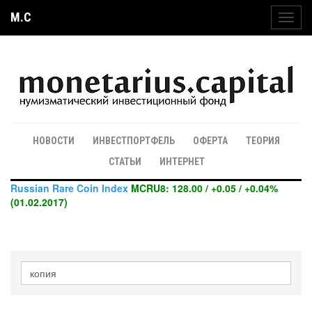
M.C
Toggl
navig
НОВОСТИ
ИНВЕСТПОРТФЕЛЬ
ОФЕРТА
ТЕОРИЯ
СТАТЬИ
ИНТЕРНЕТ
Russian Rare Coin Index
MCRU8: 128.00 / +0.05 / +0.04%
(01.02.2017)