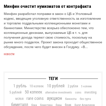
Минфин очистит нумизматов от контрафакта
Минфин разработал поправки в закон о ЦБ и Уголовный
кодекс, вводящие уголовную ответственность за изготовление
и торговлю поддельными коллекционными монетами и
банкнотами. Министерство всерьез обеспокоено тем, что
коллекционные дензнаки, выпускаемые ЦБ в т. ч. для
получения дохода теряют свою стоимость, поскольку на
рынке много подделок. Проект закона проходит общественное
обсуждение, после чего будет внесен в Госдуму. «В...
НОВОСТИ
ТЕГИ
1 рубль
10 рублей
10 копеек
2 рубля
5 копеек
50 копеек
5 рублей
investing
alternative investments
coins
аукцион
rare coins
MCRU8
банкноты
без гурта
биметалл
брак
бона
бонистика
боны
Вагит Алекперов