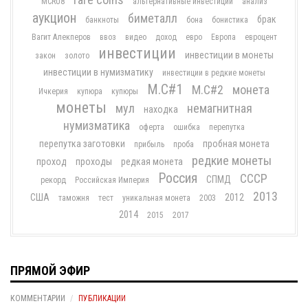
MCRU8
альтернативные инвестиции
анализ
аукцион
биметалл
брак
банкноты
бона
бонистика
Вагит Алекперов
ввоз
видео
доход
евро
Европа
евроцент
инвестиции
инвестиции в монеты
закон
золото
инвестиции в нумизматику
инвестиции в редкие монеты
М.С#1
М.С#2
монета
Ичкерия
купюра
купюры
монеты
мул
немагнитная
находка
нумизматика
оферта
ошибка
перепутка
перепутка заготовки
пробная монета
прибыль
проба
редкие монеты
проход
проходы
редкая монета
Россия
СССР
СПМД
рекорд
Российская Империя
2013
США
2012
таможня
тест
уникальная монета
2003
2014
2015
2017
ПРЯМОЙ ЭФИР
КОММЕНТАРИИ
ПУБЛИКАЦИИ