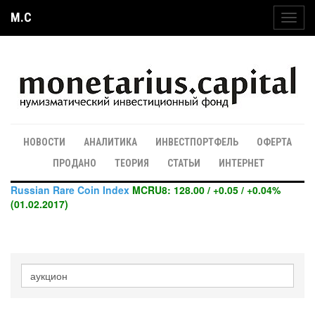
M.C
Toggl
navig
НОВОСТИ
АНАЛИТИКА
ИНВЕСТПОРТФЕЛЬ
ОФЕРТА
ПРОДАНО
ТЕОРИЯ
СТАТЬИ
ИНТЕРНЕТ
Russian Rare Coin Index
MCRU8: 128.00 / +0.05 / +0.04%
(01.02.2017)