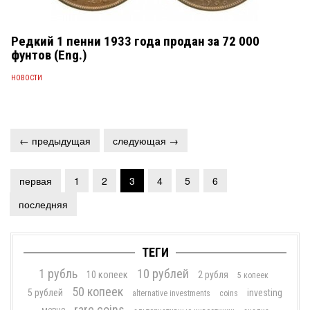
Редкий 1 пенни 1933 года продан за 72 000
фунтов (Eng.)
НОВОСТИ
← предыдущая
следующая →
первая
1
2
3
4
5
6
последняя
ТЕГИ
1 рубль
10 рублей
10 копеек
2 рубля
5 копеек
50 копеек
5 рублей
investing
alternative investments
coins
rare coins