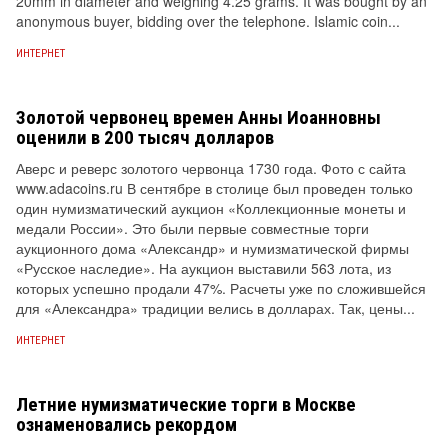
20mm in diameter and weighing 4.25 grams. It was bought by an
anonymous buyer, bidding over the telephone. Islamic coin...
ИНТЕРНЕТ
Золотой червонец времен Анны Иоанновны
оценили в 200 тысяч долларов
Аверс и реверс золотого червонца 1730 года. Фото с сайта
www.adacoins.ru В сентябре в столице был проведен только
один нумизматический аукцион «Коллекционные монеты и
медали России». Это были первые совместные торги
аукционного дома «Александр» и нумизматической фирмы
«Русское наследие». На аукцион выставили 563 лота, из
которых успешно продали 47%. Расчеты уже по сложившейся
для «Александра» традиции велись в долларах. Так, цены...
ИНТЕРНЕТ
Летние нумизматические торги в Москве
ознаменовались рекордом